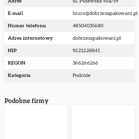
Adres
ul. Puławska 45a/59
E-mail
biuro@dobrzezapakowani.pl
Numer telefonu
48504035680
Adres internetowy
dobrzezapakowani.pl
NIP
9221228841
REGON
366266266
Kategoria
Podróże
Podobne firmy