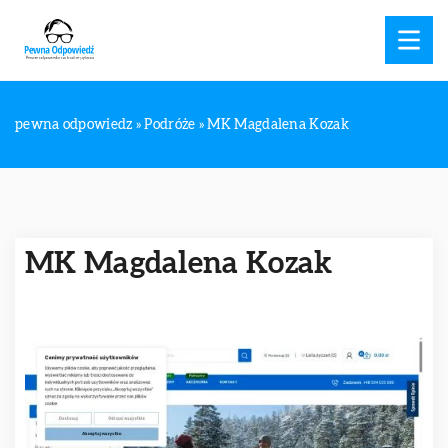
pewna odpowiedz
»
Podróże
»
MK Magdalena Kozak
MK Magdalena Kozak