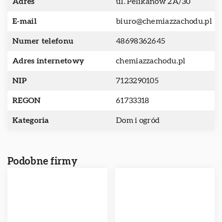
Adres
ul. Pelikanów 2A/30
E-mail
biuro@chemiazzachodu.pl
Numer telefonu
48698362645
Adres internetowy
chemiazzachodu.pl
NIP
7123290105
REGON
61733318
Kategoria
Dom i ogród
Podobne firmy