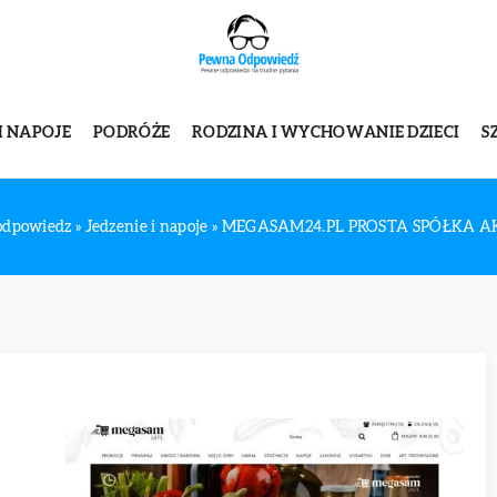
I NAPOJE
PODRÓŻE
RODZINA I WYCHOWANIE DZIECI
S
odpowiedz
»
Jedzenie i napoje
»
MEGASAM24.PL PROSTA SPÓŁKA A