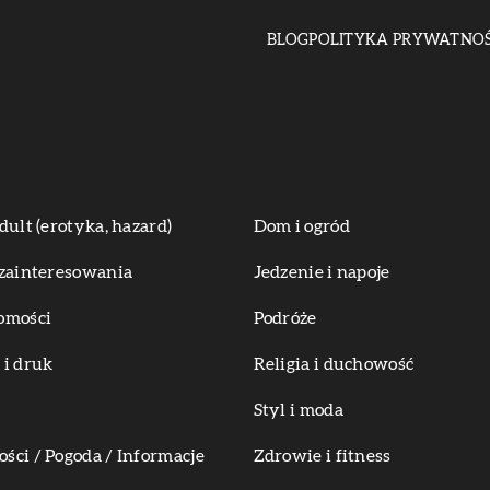
BLOG
POLITYKA PRYWATNOŚ
dult (erotyka, hazard)
Dom i ogród
zainteresowania
Jedzenie i napoje
omości
Podróże
i druk
Religia i duchowość
Styl i moda
ci / Pogoda / Informacje
Zdrowie i fitness