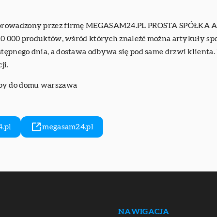
 prowadzony przez firmę MEGASAM24.PL PROSTA SPÓŁKA AK
10 000 produktów, wśród których znaleźć można artykuły sp
ępnego dnia, a dostawa odbywa się pod same drzwi klienta. 
ji.
py do domu warszawa
.pl
megasam24.pl
NAWIGACJA