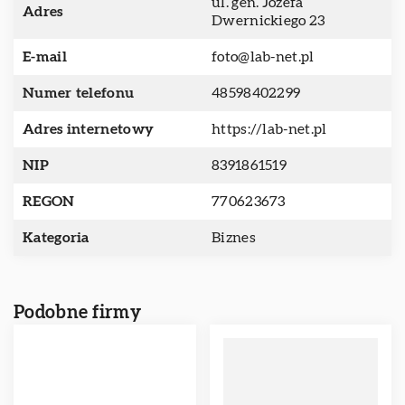
ul. gen. Józefa
Adres
Dwernickiego 23
E-mail
foto@lab-net.pl
Numer telefonu
48598402299
Adres internetowy
https://lab-net.pl
NIP
8391861519
REGON
770623673
Kategoria
Biznes
Podobne firmy