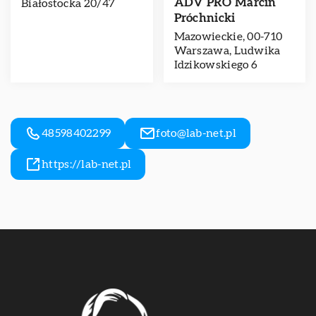
ADV PRO Marcin
Białostocka 20/47
Próchnicki
Mazowieckie, 00-710
Warszawa, Ludwika
Idzikowskiego 6
48598402299
foto@lab-net.pl
https://lab-net.pl