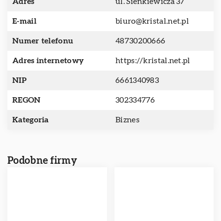
Adres
ul. Sienkiewicza 37
E-mail
biuro@kristal.net.pl
Numer telefonu
48730200666
Adres internetowy
https://kristal.net.pl
NIP
6661340983
REGON
302334776
Kategoria
Biznes
Podobne firmy