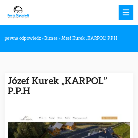
pewna odpowiedz
»
Biznes
»
Józef Kurek „KARPOL” P.P.H
Józef Kurek „KARPOL”
P.P.H