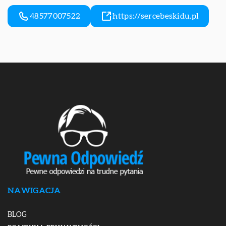
48577007522
https://sercebeskidu.pl
NAWIGACJA
BLOG