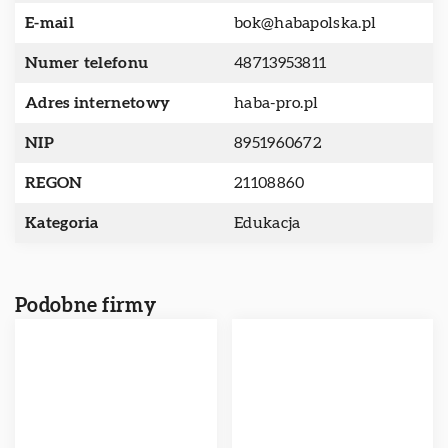
E-mail
bok@habapolska.pl
Numer telefonu
48713953811
Adres internetowy
haba-pro.pl
NIP
8951960672
REGON
21108860
Kategoria
Edukacja
Podobne firmy