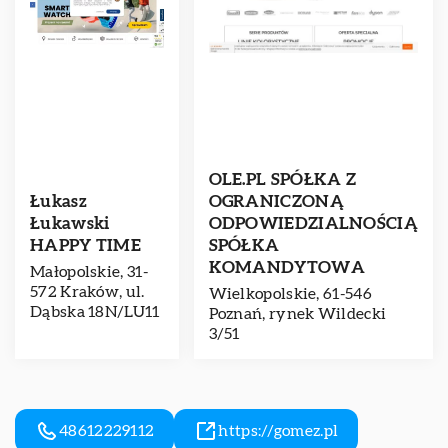
OLE.PL SPÓŁKA Z
Łukasz
OGRANICZONĄ
Łukawski
ODPOWIEDZIALNOŚCIĄ
HAPPY TIME
SPÓŁKA
KOMANDYTOWA
Małopolskie, 31-
572 Kraków, ul.
Wielkopolskie, 61-546
Dąbska 18N/LU11
Poznań, rynek Wildecki
3/51
48612229112
https://gomez.pl