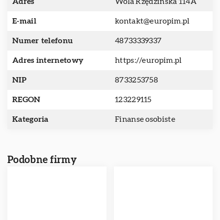
Adres
Wola Rzędzińska 114A
E-mail
kontakt@europim.pl
Numer telefonu
48733339337
Adres internetowy
https://europim.pl
NIP
8733253758
REGON
123229115
Kategoria
Finanse osobiste
Podobne firmy