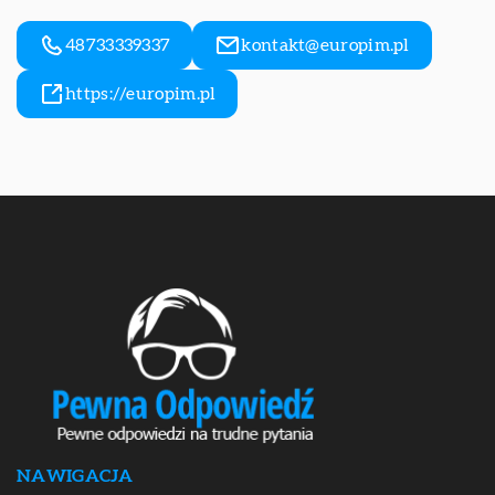
48733339337
kontakt@europim.pl
https://europim.pl
NAWIGACJA