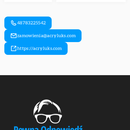
48783225542
zamowienia@acryluks.com
https://acryluks.com