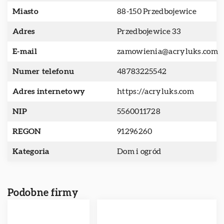
Miasto
88-150 Przedbojewice
Adres
Przedbojewice 33
E-mail
zamowienia@acryluks.com
Numer telefonu
48783225542
Adres internetowy
https://acryluks.com
NIP
5560011728
REGON
91296260
Kategoria
Dom i ogród
Podobne firmy