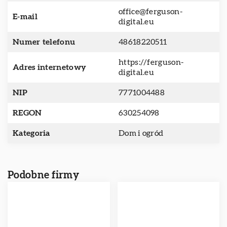
office@ferguson-
E-mail
digital.eu
Numer telefonu
48618220511
https://ferguson-
Adres internetowy
digital.eu
NIP
7771004488
REGON
630254098
Kategoria
Dom i ogród
Podobne firmy