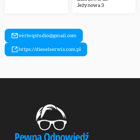
Jeżynowa 3
verteqstudio@gmail.com
https://dieselserwis.com.pl