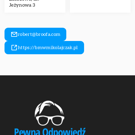
Jeżynowa 3
robert@broofa.com
https://bmwmikolajczak.pl