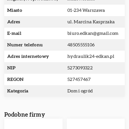
Miasto
01-234 Warszawa
Adres
ul. Marcina Kasprzaka
E-mail
biuro.edkan@gmail.com
Numer telefonu
48505555106
Adres internetowy
hydraulik24-edkan.pl
NIP
5273093322
REGON
527457467
Kategoria
Dom i ogród
Podobne firmy