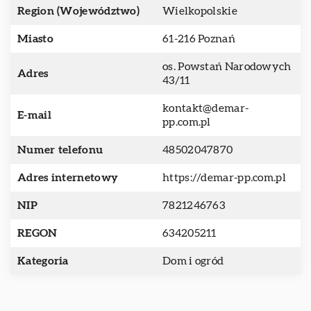
Region (Województwo)
Wielkopolskie
Miasto
61-216 Poznań
os. Powstań Narodowych
Adres
43/11
kontakt@demar-
E-mail
pp.com.pl
Numer telefonu
48502047870
Adres internetowy
https://demar-pp.com.pl
NIP
7821246763
REGON
634205211
Kategoria
Dom i ogród