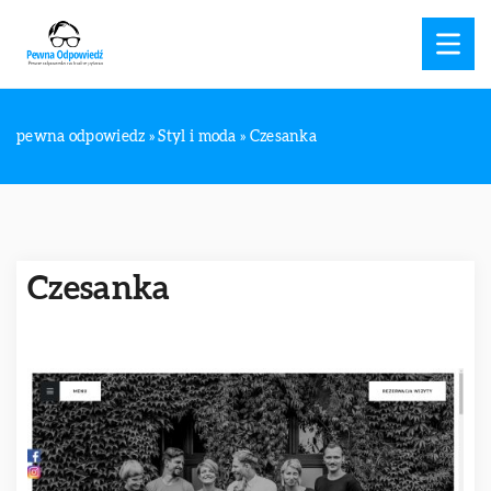
pewna odpowiedz
»
Styl i moda
»
Czesanka
Czesanka