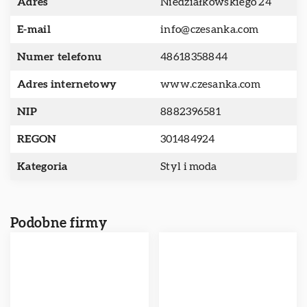
Adres
Niedziałkowskiego 24
E-mail
info@czesanka.com
Numer telefonu
48618358844
Adres internetowy
www.czesanka.com
NIP
8882396581
REGON
301484924
Kategoria
Styl i moda
Podobne firmy