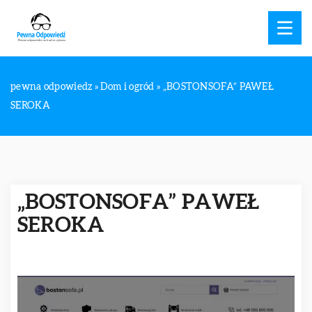
pewna odpowiedz
»
Dom i ogród
»
„BOSTONSOFA” PAWEŁ
SEROKA
„BOSTONSOFA” PAWEŁ
SEROKA