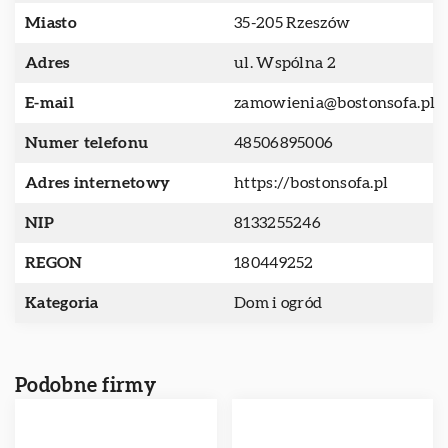
Miasto
35-205 Rzeszów
Adres
ul. Wspólna 2
E-mail
zamowienia@bostonsofa.pl
Numer telefonu
48506895006
Adres internetowy
https://bostonsofa.pl
NIP
8133255246
REGON
180449252
Kategoria
Dom i ogród
Podobne firmy