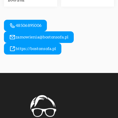
200/202
48506895006
zamowienia@bostonsofa.pl
https://bostonsofa.pl