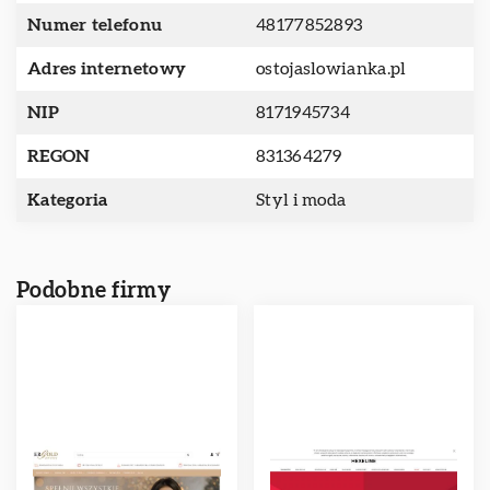
Numer telefonu
48177852893
Adres internetowy
ostojaslowianka.pl
NIP
8171945734
REGON
831364279
Kategoria
Styl i moda
Podobne firmy