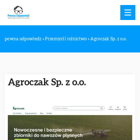
pewna odpowiedz
»
Przemysł i rolnictwo
»
Agroczak Sp. z o.o.
Agroczak Sp. z o.o.